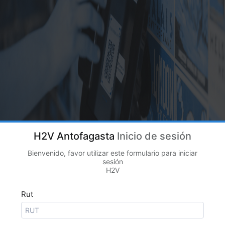
H2V Antofagasta
Inicio de sesión
Bienvenido, favor utilizar este formulario para iniciar
sesión
H2V
Rut